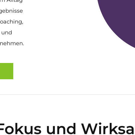
im Alltag
rgebnisse
oaching,
 und
tnehmen.
Fokus und Wirksa