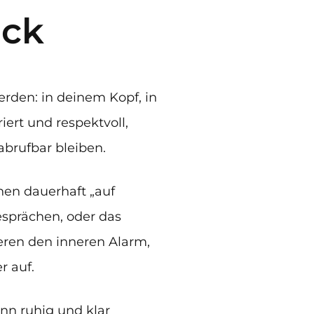
uck
rden: in deinem Kopf, in
ert und respektvoll,
abrufbar bleiben.
nen dauerhaft „auf
esprächen, oder das
ieren den inneren Alarm,
r auf.
ann ruhig und klar