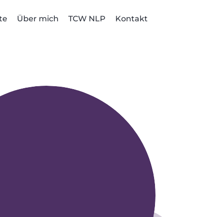
te
Über mich
TCW NLP
Kontakt