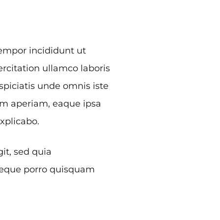
tempor incididunt ut
rcitation ullamco laboris
piciatis unde omnis iste
em aperiam, eaque ipsa
explicabo.
it, sed quia
 Neque porro quisquam