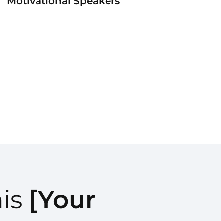
Motivational Speakers
his
[Your