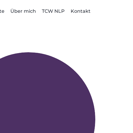
te
Über mich
TCW NLP
Kontakt