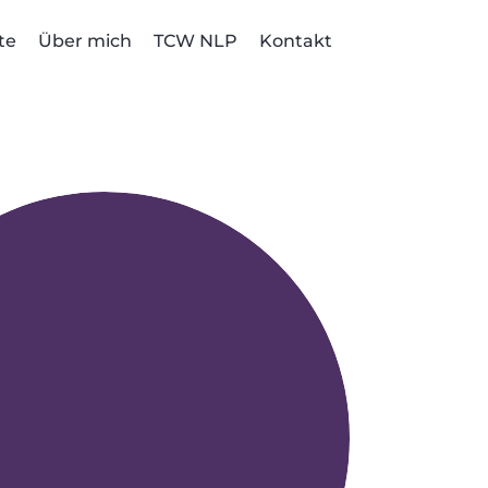
te
Über mich
TCW NLP
Kontakt