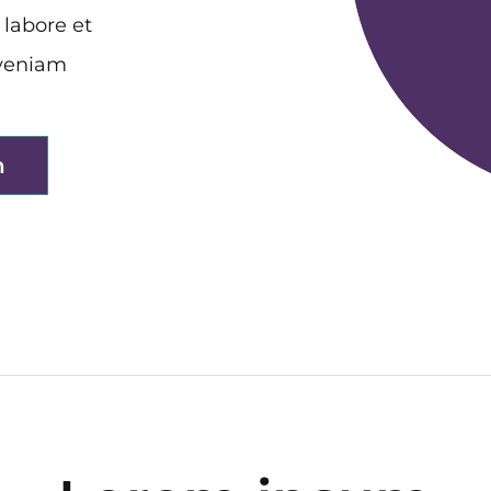
 labore et
 veniam
n