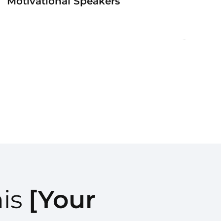
Motivational Speakers
his
[Your