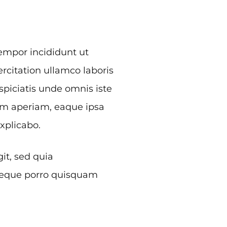
tempor incididunt ut
rcitation ullamco laboris
piciatis unde omnis iste
em aperiam, eaque ipsa
explicabo.
it, sed quia
 Neque porro quisquam