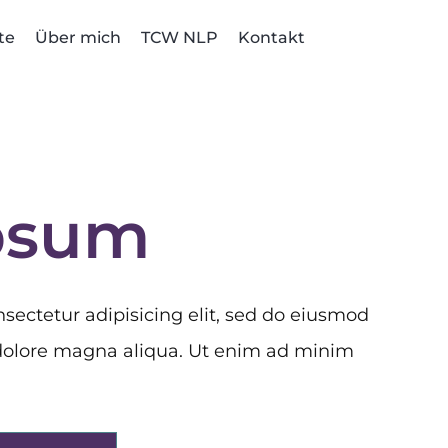
te
Über mich
TCW NLP
Kontakt
psum
sectetur adipisicing elit, sed do eiusmod
 dolore magna aliqua. Ut enim ad minim