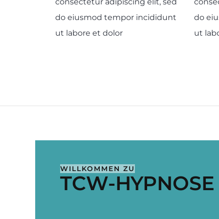
consectetur adipiscing elit, sed
consec
do eiusmod tempor incididunt
do ei
ut labore et dolor
ut lab
WILLKOMMEN ZU
TCW-HYPNOSE