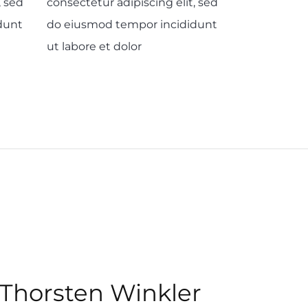
, sed
consectetur adipiscing elit, sed
dunt
do eiusmod tempor incididunt
ut labore et dolor
n Thorsten Winkler