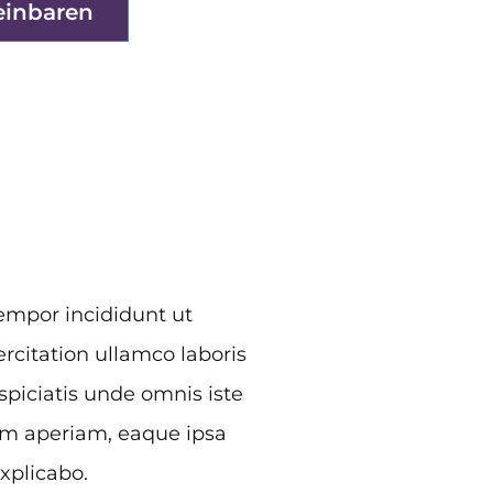
einbaren
tempor incididunt ut
rcitation ullamco laboris
piciatis unde omnis iste
em aperiam, eaque ipsa
explicabo.